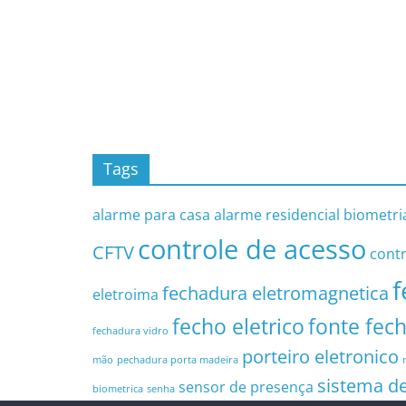
Tags
alarme para casa
alarme residencial
biometri
controle de acesso
CFTV
contr
f
fechadura eletromagnetica
eletroima
fecho eletrico
fonte fec
fechadura vidro
porteiro eletronico
mão
pechadura porta madeira
sistema d
sensor de presença
biometrica
senha