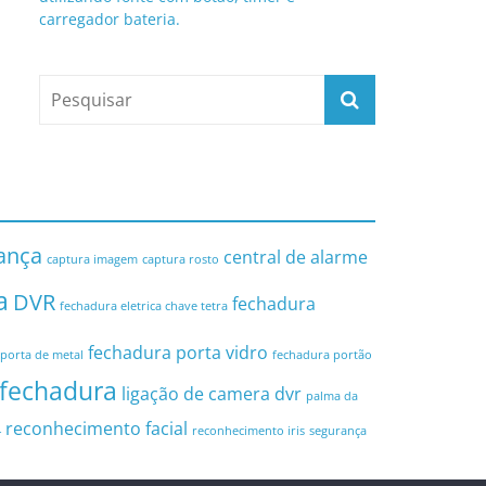
carregador bateria.
ança
central de alarme
captura imagem
captura rosto
a
DVR
fechadura
fechadura eletrica chave tetra
fechadura porta vidro
porta de metal
fechadura portão
 fechadura
ligação de camera dvr
palma da
reconhecimento facial
4
reconhecimento iris
segurança