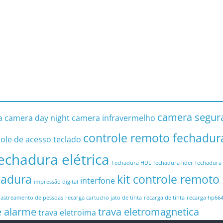
camera segur
a
camera day night
camera infravermelho
controle remoto fechadur
ole de acesso teclado
echadura elétrica
Fechadura HDL
fechadura lider
fechadura 
hadura
kit controle remoto
interfone
impressão digital
rastreamento de pessoas
recarga cartucho jato de tinta
recarga de tinta
recarga hp66
e alarme
trava eletromagnetica
trava eletroima