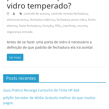
vidro temperado?
,
,
controle de acesso
controle remoto fechadura
,
,
,
eletromecanica
fechadura elétrica
fechadura porta vidro
fecho
,
,
,
,
,
,
eletrico
fonte fechadura
furação
HDL
interfone
recorte
segurança entrada
Antes de se fazer uma porta de vidro é necessário a
definição de que padrão de fechadura ela irá aceitar.
Ler mais
Posts recentes
Guia Prático Recarga Cartucho de Tinta HP 664
Jellyfin Servidor de Mídia Gratuito melhor do que muitos
pagos.